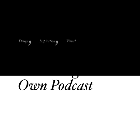
Design
Inspiration
Visual
A Guide To
Launching Your
Own Podcast
October 13, 2015
Nullam ornare, sem in
malesuada sagittis,