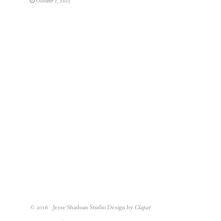
October 1, 2015
Nullam ornare, sem in
malesuada sagittis,
quam sapien ornare
massa, id pulvinar
quam augue vel orci.
Praesent leo orci
cursus ac malesuada
Lorem ipsum dolor sit
amet, consec
adipiscing elit.
Aliquam nisi lorem,
pulvinar id, commodo
feugiat, vehicula et,
mauris. Praesent quis
mauris ligula. Sed et
vestibulum risus.
Etiam non sollicitudin
© 2016 Jesse Shadoan Studio Design by
Clapat
turpis, at venenatis