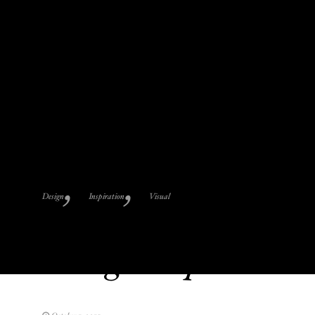
Aliquam nisi lorem,
pulvinar id, commodo
feugiat, vehicula et,
mauris. Praesent quis
mauris ligula. Sed et
vestibulum risus.
Etiam non sollicitudin
turpis, at venenatis
sem. [...]
Read
More
Design
Inspiration
Visual
Custom Bikes By
Orange Shop